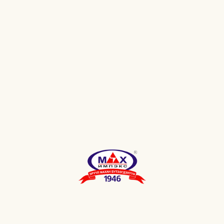
НҮҮДЭЛ БУУЗ ҮХЭР
ХОНИНЫ МАХТАЙ
"0.900кг"
НҮҮДЭЛ БУРГЕР "1кг"
/10ширхэгтэй/
НҮҮДЭЛ БӨӨРӨНХИЙ
МАХ /0.450кг/